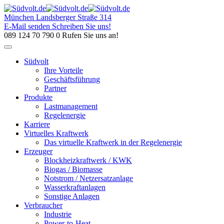
Skip
to
München
Landsberger Straße 314
content
E-Mail senden
Schreiben Sie uns!
089 124 70 790 0
Rufen Sie uns an!
Südvolt
Ihre Vorteile
Geschäftsführung
Partner
Produkte
Lastmanagement
Regelenergie
Karriere
Virtuelles Kraftwerk
Das virtuelle Kraftwerk in der Regelenergie
Erzeuger
Blockheizkraftwerk / KWK
Biogas / Biomasse
Notstrom / Netzersatzanlage
Wasserkraftanlagen
Sonstige Anlagen
Verbraucher
Industrie
Power-to-Heat