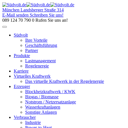
Skip
to
München
Landsberger Straße 314
content
E-Mail senden
Schreiben Sie uns!
089 124 70 790 0
Rufen Sie uns an!
Südvolt
Ihre Vorteile
Geschäftsführung
Partner
Produkte
Lastmanagement
Regelenergie
Karriere
Virtuelles Kraftwerk
Das virtuelle Kraftwerk in der Regelenergie
Erzeuger
Blockheizkraftwerk / KWK
Biogas / Biomasse
Notstrom / Netzersatzanlage
Wasserkraftanlagen
Sonstige Anlagen
Verbraucher
Industrie
Power-to-Heat