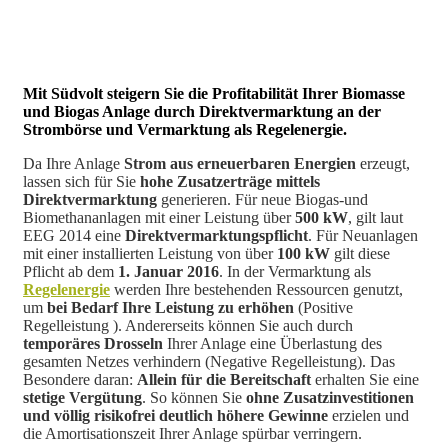
Mit Südvolt steigern Sie die Profitabilität Ihrer Biomasse
und Biogas Anlage durch Direktvermarktung an der
Strombörse und Vermarktung als Regelenergie.
Da Ihre Anlage
Strom aus erneuerbaren Energien
erzeugt,
lassen sich für Sie
hohe Zusatzerträge mittels
Direktvermarktung
generieren. Für neue Biogas-und
Biomethananlagen mit einer Leistung über
500 kW
, gilt laut
EEG 2014 eine
Direktvermarktungspflicht
. Für Neuanlagen
mit einer installierten Leistung von über
100 kW
gilt diese
Pflicht ab dem
1. Januar 2016
. In der Vermarktung als
Regelenergie
werden Ihre bestehenden Ressourcen genutzt,
um
bei Bedarf Ihre Leistung zu erhöhen
(Positive
Regelleistung ). Andererseits können Sie auch durch
temporäres Drosseln
Ihrer Anlage eine Überlastung des
gesamten Netzes verhindern (Negative Regelleistung). Das
Besondere daran:
Allein für die Bereitschaft
erhalten Sie eine
stetige Vergütung
. So können Sie
ohne Zusatzinvestitionen
und völlig risikofrei deutlich höhere Gewinne
erzielen und
die Amortisationszeit Ihrer Anlage spürbar verringern.