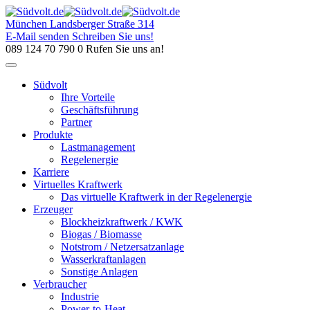
Skip
to
München
Landsberger Straße 314
content
E-Mail senden
Schreiben Sie uns!
089 124 70 790 0
Rufen Sie uns an!
Südvolt
Ihre Vorteile
Geschäftsführung
Partner
Produkte
Lastmanagement
Regelenergie
Karriere
Virtuelles Kraftwerk
Das virtuelle Kraftwerk in der Regelenergie
Erzeuger
Blockheizkraftwerk / KWK
Biogas / Biomasse
Notstrom / Netzersatzanlage
Wasserkraftanlagen
Sonstige Anlagen
Verbraucher
Industrie
Power-to-Heat