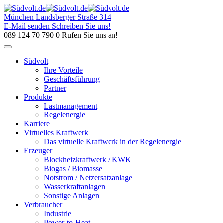
Skip
to
München
Landsberger Straße 314
content
E-Mail senden
Schreiben Sie uns!
089 124 70 790 0
Rufen Sie uns an!
Südvolt
Ihre Vorteile
Geschäftsführung
Partner
Produkte
Lastmanagement
Regelenergie
Karriere
Virtuelles Kraftwerk
Das virtuelle Kraftwerk in der Regelenergie
Erzeuger
Blockheizkraftwerk / KWK
Biogas / Biomasse
Notstrom / Netzersatzanlage
Wasserkraftanlagen
Sonstige Anlagen
Verbraucher
Industrie
Power-to-Heat